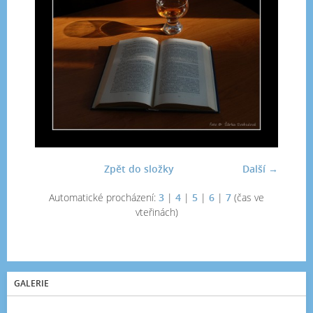
Zpět do složky
Další →
Automatické procházení:
3
|
4
|
5
|
6
|
7
(čas ve
vteřinách)
GALERIE