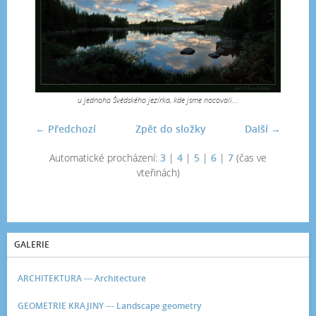
u jednoho Švédského jezírka, kde jsme nocovali...
← Předchozí
Zpět do složky
Další →
Automatické procházení:
3
|
4
|
5
|
6
|
7
(čas ve
vteřinách)
GALERIE
ARCHITEKTURA --- Architecture
GEOMETRIE KRAJINY --- Landscape geometry